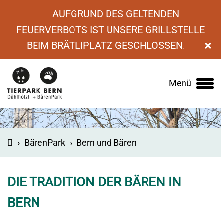
AUFGRUND DES GELTENDEN
FEUERVERBOTS IST UNSERE GRILLSTELLE
×
BEIM BRÄTLIPLATZ GESCHLOSSEN.
Menü
Main
navigation
›
BärenPark
›
Bern und Bären
DIE TRADITION DER BÄREN IN
BERN