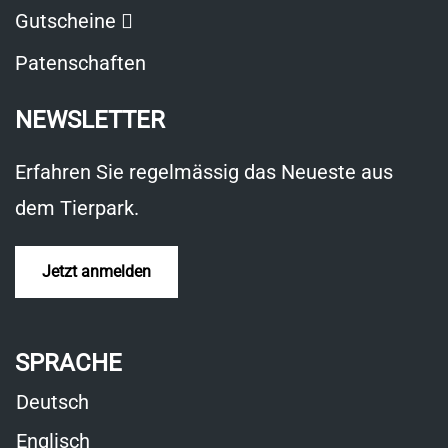
Link
Gutscheine
öffnet
Patenschaften
in
NEWSLETTER
neuem
Fenster
Erfahren Sie regelmässig das Neueste aus
dem Tierpark.
Jetzt anmelden
SPRACHE
Deutsch
Englisch