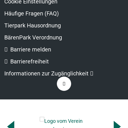
Cookie Einstellungen
Häufige Fragen (FAQ)
Tierpark Hausordnung
BärenPark Verordnung
Barriere melden
Barrierefreiheit
Link
Informationen zur Zugänglichkeit
öffnet
Zurück
in
nach
neuem
oben
Fenster