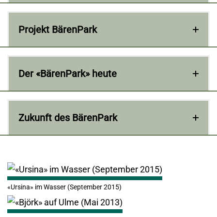
Projekt BärenPark
Der «BärenPark» heute
Zukunft des BärenPark
«Ursina» im Wasser (September 2015)