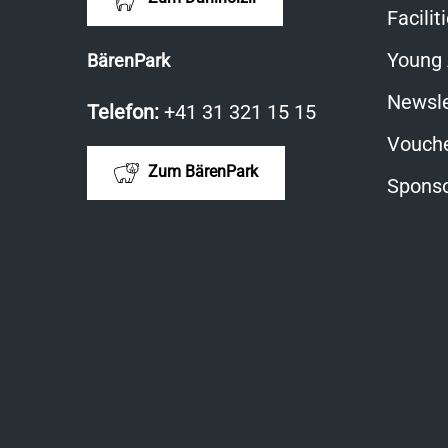
Facilit
Young
BärenPark
Newsle
Telefon:
+41 31 321 15 15
Vouche
Zum BärenPark
Sponso