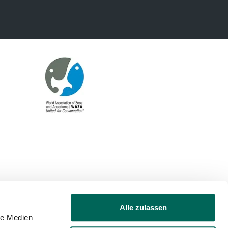
in
a
new
window
Alle zulassen
le Medien