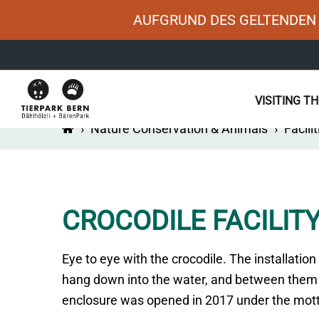
AUFGRUND DES GELTENDEN 
Main
VISITING T
navigation
›
Nature Conservation & Animals
›
Facilit
CROCODILE FACILIT
Eye to eye with the crocodile. The installation
hang down into the water, and between them th
enclosure was opened in 2017 under the motto 