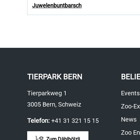
Juwelenbuntbarsch
TIERPARK BERN
BELI
Tierparkweg 1
Events
3005 Bern, Schweiz
Zoo-Ex
News
Telefon:
+41 31 321 15 15
Zoo En
Zum Dählhölzli