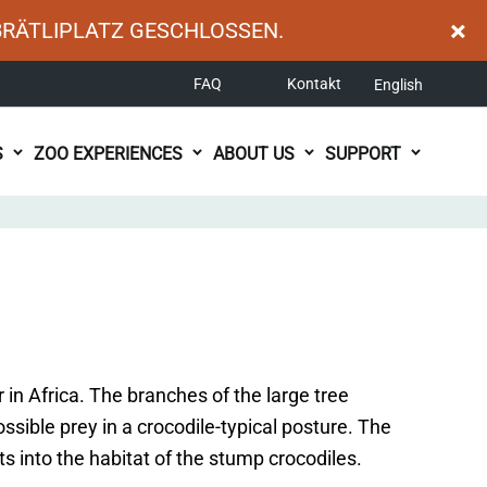
×
BRÄTLIPLATZ GESCHLOSSEN.
FAQ
Kontakt
English
S
ZOO EXPERIENCES
ABOUT US
SUPPORT
r in Africa. The branches of the large tree
sible prey in a crocodile-typical posture. The
 into the habitat of the stump crocodiles.