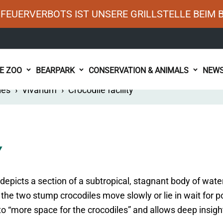
FEUERVERBOTS IST UNSERE GRILLSTELLE BEIM 
HE ZOO
BEARPARK
CONSERVATION & ANIMALS
NEW
ies
›
Vivarium
›
Crocodile facility
Y
 depicts a section of a subtropical, stagnant body of wate
e two stump crocodiles move slowly or lie in wait for pos
“more space for the crocodiles” and allows deep insights