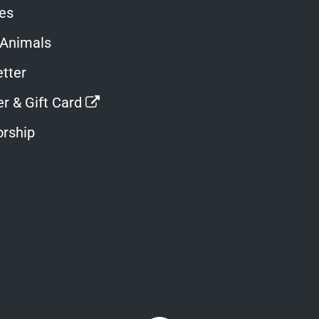
ies
 Animals
tter
Opens
r & Gift Card
in
rship
a
new
window