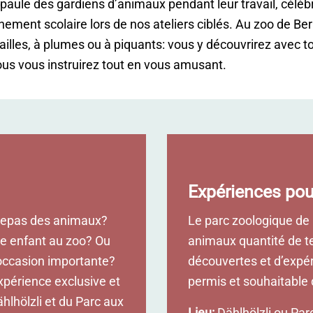
’épaule des gardiens d’animaux pendant leur travail, célé
ment scolaire lors de nos ateliers ciblés. Au zoo de Bern
ailles, à plumes ou à piquants: vous y découvrirez avec
ous vous instruirez tout en vous amusant.
Expériences pou
 repas des animaux?
Le parc zoologique de
re enfant au zoo? Ou
animaux quantité de t
 occasion importante?
découvertes et d’expér
xpérience exclusive et
permis et souhaitable 
ählhölzli et du Parc aux
Lieu:
Dählhölzli ou Par