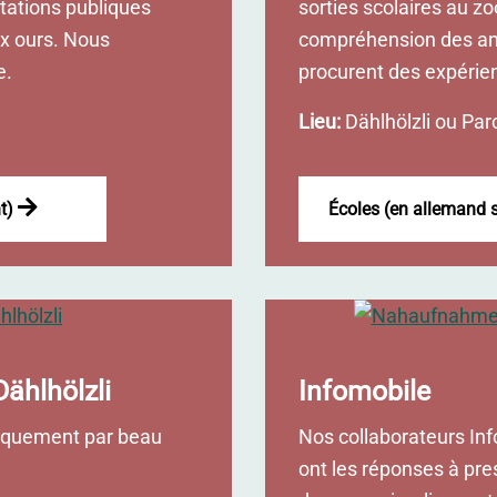
tations publiques
sorties scolaires au z
ux ours. Nous
compréhension des anim
e.
procurent des expérien
Lieu:
Dählhölzli ou Par
nt)
Écoles (en allemand
ählhölzli
Infomobile
niquement par beau
Nos collaborateurs Info
ont les réponses à pre