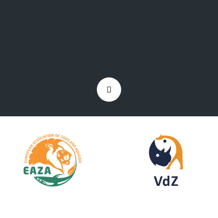
Zurück
nach
oben