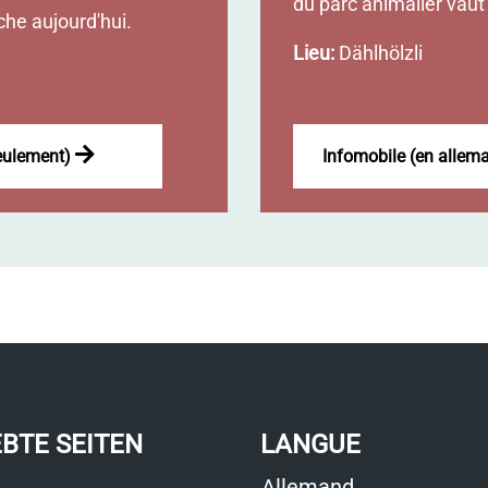
du parc animalier vaut 
che aujourd'hui.
Lieu:
Dählhölzli
eulement)
Infomobile (en alle
EBTE SEITEN
LANGUE
Allemand