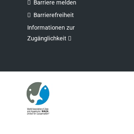
Barriere melden
Barrierefreiheit
Informationen zur
Ouvre
Zugänglichkeit
dans
une
nouvelle
fenêtre