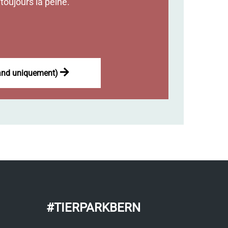
toujours la peine.
mand uniquement)
#TIERPARKBERN