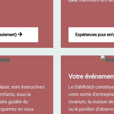
seulement)
Expériences pour enf
Votre événemen
aisir, sont instructives
Le Dählhölzli constitue 
enfants, sous la
votre sortie d’entrepri
isite guidée du
vivarium, la maison de
acquerrez en vous
ou le pavillon d’observ