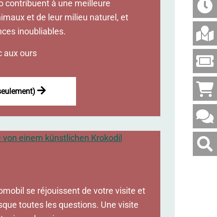
oo contribuent à une meilleure
aux et de leur milieu naturel, et
ces inoubliables.
c aux ours
 seulement)
Websi
durch
mobil se réjouissent de votre visite et
sque toutes les questions. Une visite