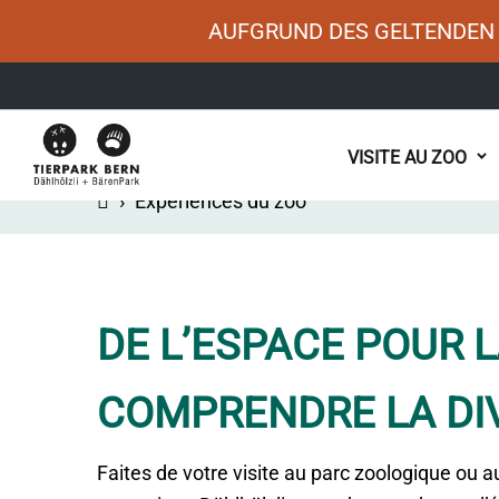
AUFGRUND DES GELTENDEN 
Main
VISITE AU ZOO
navigation
›
Expériences du zoo
DE L’ESPACE POUR 
COMPRENDRE LA DI
Faites de votre visite au parc zoologique ou 