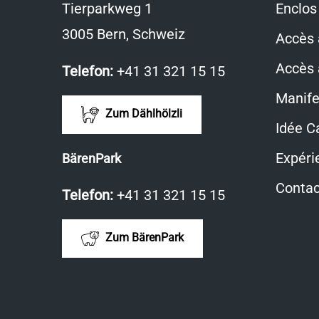
Tierparkweg 1
Enclos
3005 Bern, Schweiz
Accès 
Accès 
Telefon:
+41 31 321 15 15
Manife
Zum Dählhölzli
Idée C
Expéri
BärenPark
Contac
Telefon:
+41 31 321 15 15
Zum BärenPark