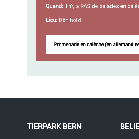
Quand:
Il n'y a PAS de balades en calè
Lieu:
Dählhölzli
Promenade en calèche (en allemand s
TIERPARK BERN
BELI