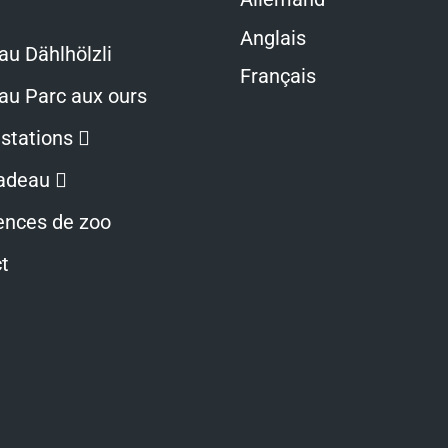
Anglais
au Dählhölzli
Français
au Parc aux ours
Ouvre
stations
dans
Ouvre
adeau
une
dans
ences de zoo
nouvelle
une
t
fenêtre
nouvelle
fenêtre