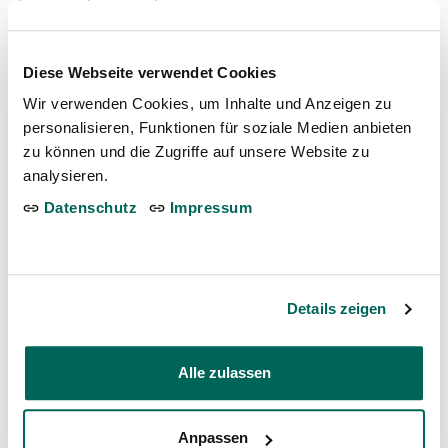
Danke für Ihrer Unterstützung
Diese Webseite verwendet Cookies
Wir verwenden Cookies, um Inhalte und Anzeigen zu
Der Tierpark Bern ist glücklich, dass Tiere aus dem
personalisieren, Funktionen für soziale Medien anbieten
WisentWald von Bern immer wieder in die grosse
zu können und die Zugriffe auf unsere Website zu
weite Welt ziehen können. Ein herzlicher Dank geht
analysieren.
darum auch an die Tierpatinnen und –Paten des
Datenschutz
Impressum
Tierparks Bern: Dank ihrer Unterstützung ist es uns
möglich, neben den Tieren auch einen Beitrag an die
hohen Transportkosten zu leisten.
Details zeigen
Plus de nouvelles
Alle zulassen
Die Schweizer Schildkröte kehrt
Anpassen
zurück