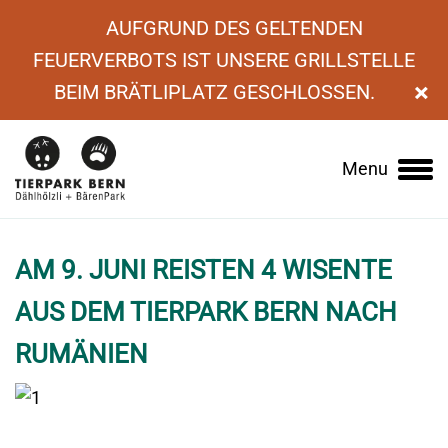
AUFGRUND DES GELTENDEN
FEUERVERBOTS IST UNSERE GRILLSTELLE
×
BEIM BRÄTLIPLATZ GESCHLOSSEN.
›
News
›
Am 9. Juni reisten 4 Wisente aus dem
Menu
Main
Tierpark Bern nach Rumänien
navigation
AM 9. JUNI REISTEN 4 WISENTE
AUS DEM TIERPARK BERN NACH
RUMÄNIEN