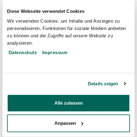
Diese Webseite verwendet Cookies
Wir verwenden Cookies, um Inhalte und Anzeigen zu
personalisieren, Funktionen für soziale Medien anbieten
zu können und die Zugriffe auf unsere Website zu
analysieren.
Datenschutz
Impressum
Details zeigen
Plus de nouvelles
Alle zulassen
Die Schweizer Schildkröte kehrt
zurück
Anpassen
Lieu: Dählhölzli
29. Jun 2026