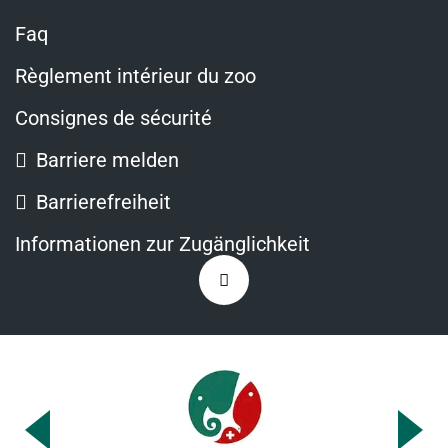
Faq
Règlement intérieur du zoo
Consignes de sécurité
Barriere melden
Barrierefreiheit
Informationen zur Zugänglichkeit
Zurück
nach
oben
Previous
Ne