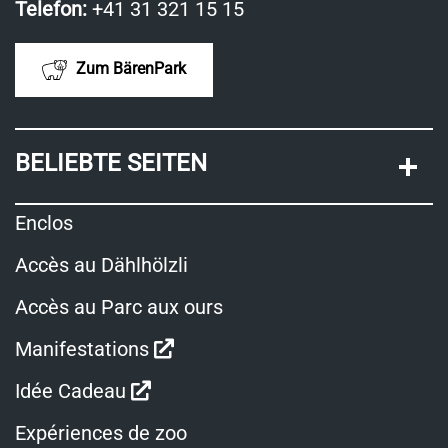
Telefon:
+41 31 321 15 15
Zum BärenPark
BELIEBTE SEITEN
Enclos
Accès au Dählhölzli
Accès au Parc aux ours
Ouvre
Manifestations
dans
Ouvre
Idée Cadeau
une
dans
Expériences de zoo