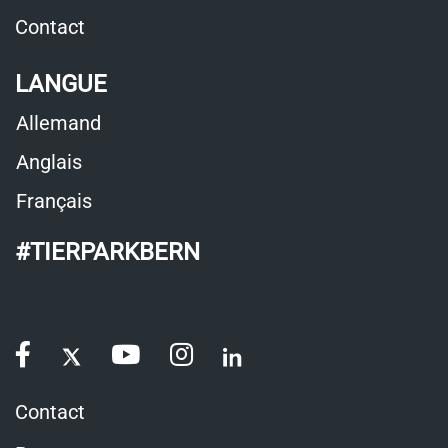
nouvelle
une
Contact
fenêtre
nouvelle
LANGUE
fenêtre
Allemand
Anglais
Français
#TIERPARKBERN
Contact