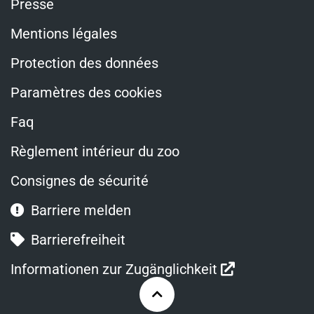
Presse
Mentions légales
Protection des données
Paramètres des cookies
Faq
Règlement intérieur du zoo
Consignes de sécurité
Barriere melden
Barrierefreiheit
Ouvre
Informationen zur Zugänglichkeit
dans
Zurück