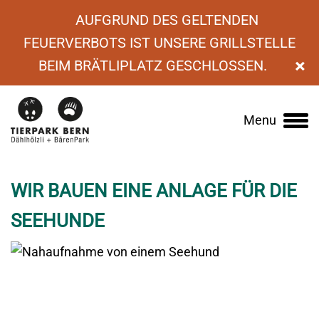
AUFGRUND DES GELTENDEN
FEUERVERBOTS IST UNSERE GRILLSTELLE
×
BEIM BRÄTLIPLATZ GESCHLOSSEN.
›
News
›
Wir bauen eine Anlage für die
Menu
Main
Seehunde
navigation
WIR BAUEN EINE ANLAGE FÜR DIE
SEEHUNDE