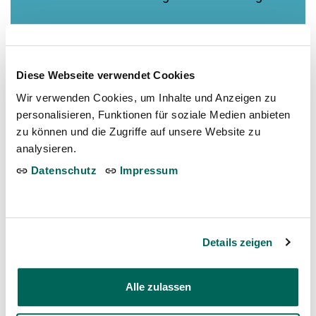
Mehr dazu
Diese Webseite verwendet Cookies
Wir verwenden Cookies, um Inhalte und Anzeigen zu
Plus de nouvelles
personalisieren, Funktionen für soziale Medien anbieten
zu können und die Zugriffe auf unsere Website zu
analysieren.
Die Schweizer Schildkröte kehrt
Datenschutz
Impressum
zurück
Lieu: Dählhölzli
29. Jun 2026
Details zeigen
Die kommentierten
Seehundefütterungen finden wieder
statt!
Alle zulassen
Lieu: Dählhölzli