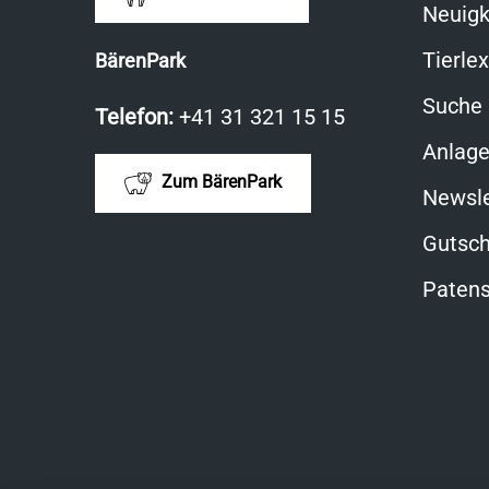
Neuigk
Tierle
BärenPark
Suche
Telefon:
+41 31 321 15 15
Anlag
Zum BärenPark
Newsle
Gutsch
Patens