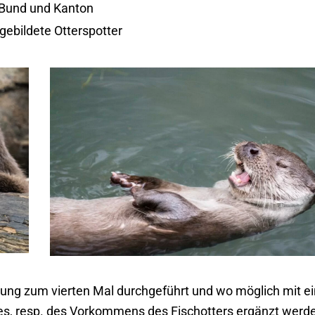
Bund und Kanton
gebildete Otterspotter
rung zum vierten Mal durchgeführt und wo möglich mit ei
s, resp. des Vorkommens des Fischotters ergänzt werd