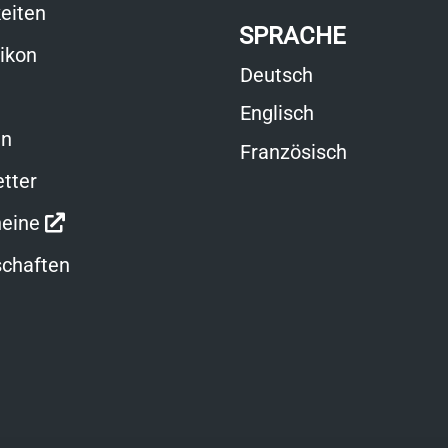
eiten
SPRACHE
xikon
Deutsch
Englisch
en
Französisch
tter
Link
eine
öffnet
chaften
in
neuem
Fenster