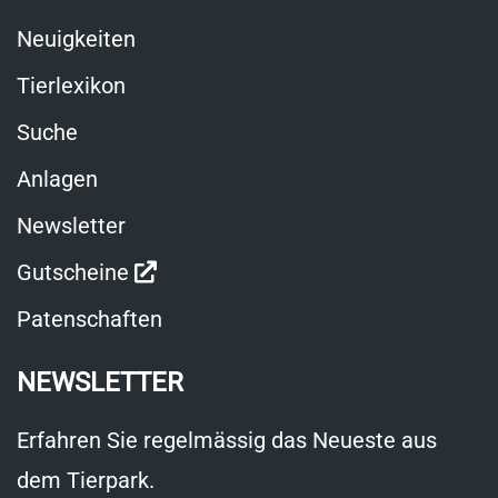
Neuigkeiten
Tierlexikon
Suche
Anlagen
Newsletter
Link
Gutscheine
öffnet
Patenschaften
in
NEWSLETTER
neuem
Fenster
Erfahren Sie regelmässig das Neueste aus
dem Tierpark.