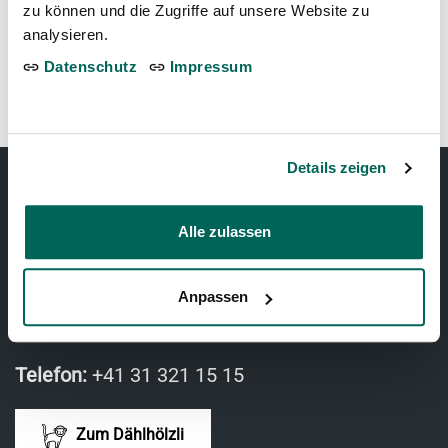
zu können und die Zugriffe auf unsere Website zu
noch Plätze frei
analysieren.
Ort: Dählhölzli
Datenschutz
Impressum
14. Juni 2026
Details zeigen
TIERPARK BERN
Alle zulassen
Tierparkweg 1
Anpassen
3005 Bern, Schweiz
Telefon:
+41 31 321 15 15
Zum Dählhölzli