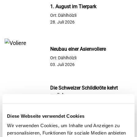
1. August im Tierpark
Ort: Dählhölzli
28. Juli 2026
Neubau einer Asienvoliere
Ort: Dählhölzli
03. Juli 2026
Die Schweizer Schildkröte kehrt
zurück
Ort: Dählhölzli
29. Juni 2026
Diese Webseite verwendet Cookies
Wir verwenden Cookies, um Inhalte und Anzeigen zu
«Chlini Forscher*Innen»: für das
personalisieren, Funktionen für soziale Medien anbieten
Schuljahr 2026/2027 sind unverhofft