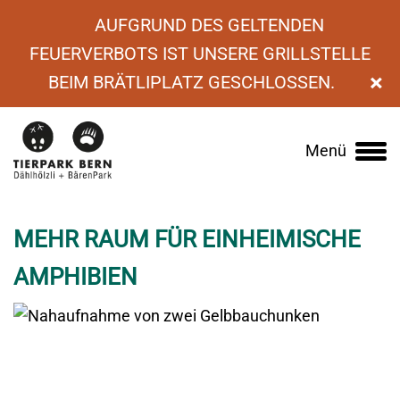
AUFGRUND DES GELTENDEN
FEUERVERBOTS IST UNSERE GRILLSTELLE
×
BEIM BRÄTLIPLATZ GESCHLOSSEN.
›
News
›
Mehr Raum für einheimische
Menü
Main
Amphibien
navigation
MEHR RAUM FÜR EINHEIMISCHE
AMPHIBIEN