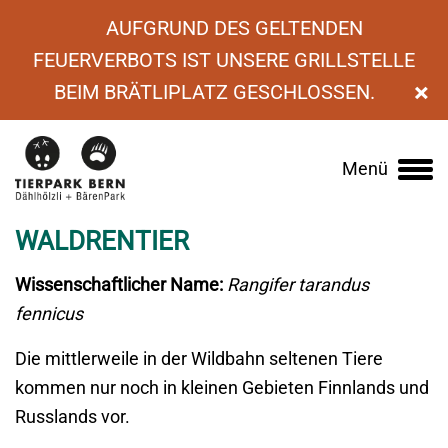
AUFGRUND DES GELTENDEN
FEUERVERBOTS IST UNSERE GRILLSTELLE
×
BEIM BRÄTLIPLATZ GESCHLOSSEN.
›
Tierlexikon
›
Europäisches Waldrentier
Menü
Main
navigation
WALDRENTIER
Wissenschaftlicher Name:
Rangifer tarandus
fennicus
Die mittlerweile in der Wildbahn seltenen Tiere
kommen nur noch in kleinen Gebieten Finnlands und
Russlands vor.