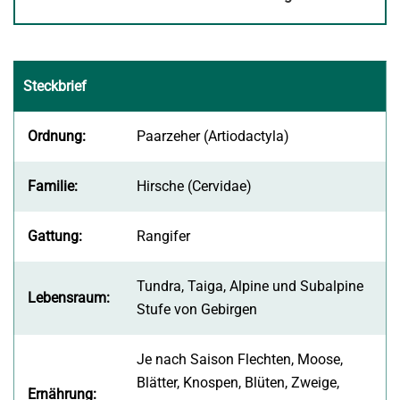
öffnet
in
neuem
Steckbrief
Fenster
Ordnung:
Paarzeher (Artiodactyla)
Familie:
Hirsche (Cervidae)
Gattung:
Rangifer
Tundra, Taiga, Alpine und Subalpine
Lebensraum:
Stufe von Gebirgen
Je nach Saison Flechten, Moose,
Blätter, Knospen, Blüten, Zweige,
Ernährung: