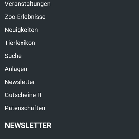
Veranstaltungen
Zoo-Erlebnisse
Neuigkeiten
Tierlexikon
Suche
Anlagen
Newsletter
Link
Gutscheine
öffnet
Patenschaften
in
NEWSLETTER
neuem