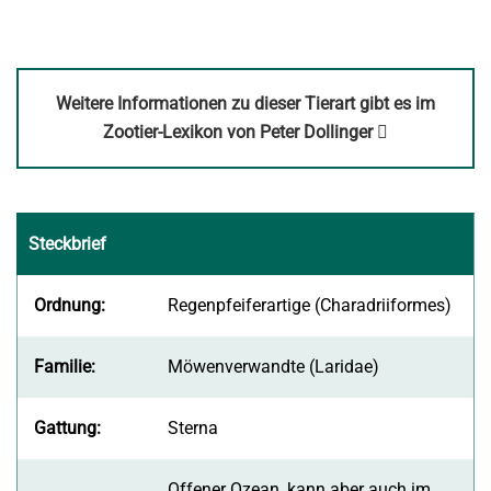
Weitere Informationen zu dieser Tierart gibt es im
Link
Zootier-Lexikon von Peter Dollinger
öffnet
in
neuem
Steckbrief
Fenster
Ordnung:
Regenpfeiferartige (Charadriiformes)
Familie:
Möwenverwandte (Laridae)
Gattung:
Sterna
Offener Ozean, kann aber auch im