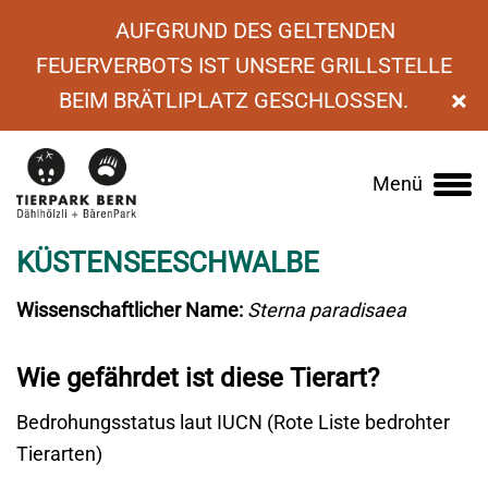
AUFGRUND DES GELTENDEN
FEUERVERBOTS IST UNSERE GRILLSTELLE
×
BEIM BRÄTLIPLATZ GESCHLOSSEN.
›
Tierlexikon
›
Küstenseeschwalbe
Menü
Main
navigation
KÜSTENSEESCHWALBE
Wissenschaftlicher Name:
Sterna paradisaea
Wie gefährdet ist diese Tierart?
Bedrohungsstatus laut IUCN (Rote Liste bedrohter
Tierarten)