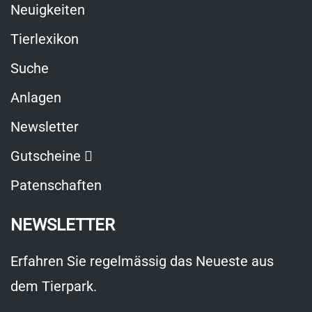
Neuigkeiten
Tierlexikon
Suche
Anlagen
Newsletter
Link
Gutscheine
öffnet
Patenschaften
in
NEWSLETTER
neuem
Fenster
Erfahren Sie regelmässig das Neueste aus
dem Tierpark.