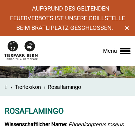
AUFGRUND DES GELTENDEN
FEUERVERBOTS IST UNSERE GRILLSTELLE
×
BEIM BRÄTLIPLATZ GESCHLOSSEN.
Menü
Main
navigation
›
Tierlexikon
›
Rosaflamingo
ROSAFLAMINGO
Wissenschaftlicher Name:
Phoenicopterus roseus