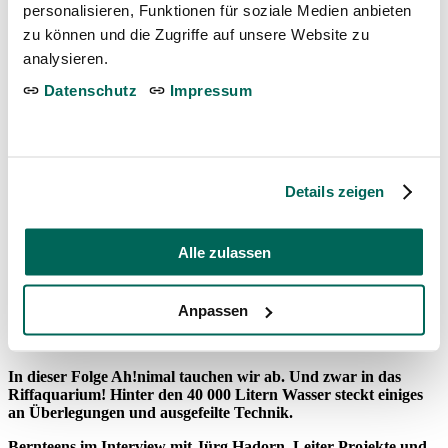
personalisieren, Funktionen für soziale Medien anbieten
Onlineshop
Link öffnet in neuem Fenster
zu können und die Zugriffe auf unsere Website zu
Kontakt
analysieren.
Website durchsuchen
Datenschutz
Impressum
›
Actualités
›
Podcast
›
Podcast – Unterwasser im Tierpark Bern
Podcast – Unterwasser im Tierpark Bern
Details zeigen
10.11.2023
Alle zulassen
Anpassen
Ein Podcast aus der Unterwasserwelt
In dieser Folge Ah!nimal tauchen wir ab. Und zwar in das
Riffaquarium! Hinter den 40 000 Litern Wasser steckt einiges
an Überlegungen und ausgefeilte Technik.
Bernteens im Interview mit Jürg Hadorn, Leiter Projekte und