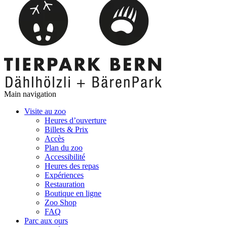
Main navigation
Visite au zoo
Heures d’ouverture
Billets & Prix
Accès
Plan du zoo
Accessibilité
Heures des repas
Expériences
Restauration
Boutique en ligne
Zoo Shop
FAQ
Parc aux ours