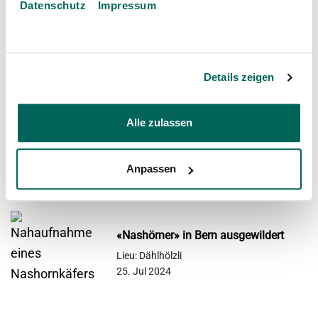
Datenschutz
Impressum
Valentinstag in den Tropen des
Tierparks
Lieu: Dählhölzli
Details zeigen
22. Jan 2025
Alle zulassen
Taubenzählung in Bern
Lieu: Dählhölzli
Anpassen
15. Sep 2024
«Nashörner» in Bern ausgewildert
Lieu: Dählhölzli
25. Jul 2024