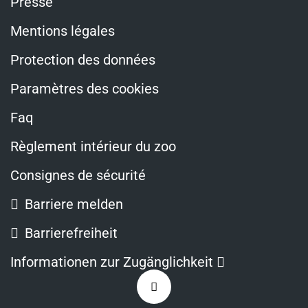
Presse
Mentions légales
Protection des données
Paramètres des cookies
Faq
Règlement intérieur du zoo
Consignes de sécurité
Barriere melden
Barrierefreiheit
Ouvre
Informationen zur Zugänglichkeit
dans
Zurück