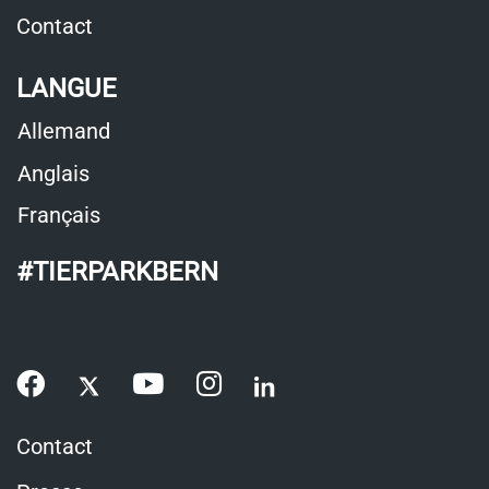
nouvelle
une
Contact
fenêtre
nouvelle
LANGUE
fenêtre
Allemand
Anglais
Français
#TIERPARKBERN
Contact