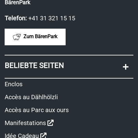
BärenPark
Telefon:
+41 31 321 15 15
Zum BärenPark
BELIEBTE SEITEN
Enclos
Accès au Dählhölzli
Accès au Parc aux ours
Ouvre
Manifestations
dans
Ouvre
Idée Cadeau