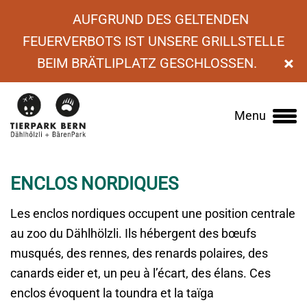
AUFGRUND DES GELTENDEN
FEUERVERBOTS IST UNSERE GRILLSTELLE
×
BEIM BRÄTLIPLATZ GESCHLOSSEN.
›
Protection de la nature et animaux
›
Enclos
›
Menu
Main
Enclos nordiques
navigation
ENCLOS NORDIQUES
Les enclos nordiques occupent une position centrale
au zoo du Dählhölzli. Ils hébergent des bœufs
musqués, des rennes, des renards polaires, des
canards eider et, un peu à l’écart, des élans. Ces
enclos évoquent la toundra et la taïga