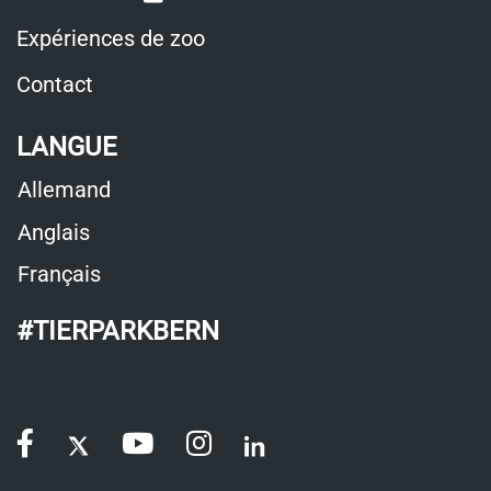
une
dans
Expériences de zoo
nouvelle
une
Contact
fenêtre
nouvelle
LANGUE
fenêtre
Allemand
Anglais
Français
#TIERPARKBERN