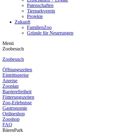
Patenschaften
Tierparkverein
Projekte
Zukunft
FamilienZoo
Gründe für Neuerungen
Menü
Zoobesuch
Zoobesuch
Öffnungszeiten
Eintrittspreise
Anreise
Zooplan
Barrierefreiheit
Fütterungszeiten
Zoo-Erlebnisse
Gastronomie
Onlineshop
Zooshop
FAQ
BärenPark