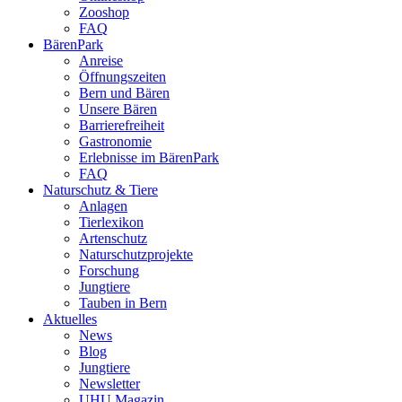
Zooshop
FAQ
BärenPark
Anreise
Öffnungszeiten
Bern und Bären
Unsere Bären
Barrierefreiheit
Gastronomie
Erlebnisse im BärenPark
FAQ
Naturschutz & Tiere
Anlagen
Tierlexikon
Artenschutz
Naturschutzprojekte
Forschung
Jungtiere
Tauben in Bern
Aktuelles
News
Blog
Jungtiere
Newsletter
UHU Magazin