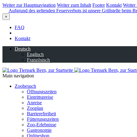
Weiter zur Hauptnavigation
Weiter zum Inhalt
Footer
Kontakt
Weiter
Aufgrund des geltenden Feuerverbots ist unsere Grillstelle beim Br
×
FAQ
Kontakt
Deutsch
Englisch
Französisch
Main navigation
Zoobesuch
Öffnungszeiten
Eintrittspreise
Anreise
Zooplan
Barrierefreiheit
Fütterungszeiten
Zoo-Erlebnisse
Gastronomie
Onlineshop