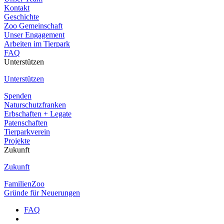
Kontakt
Geschichte
Zoo Gemeinschaft
Unser Engagement
Arbeiten im Tierpark
FAQ
Unterstützen
Unterstützen
Spenden
Naturschutzfranken
Erbschaften + Legate
Patenschaften
Tierparkverein
Projekte
Zukunft
Zukunft
FamilienZoo
Gründe für Neuerungen
FAQ