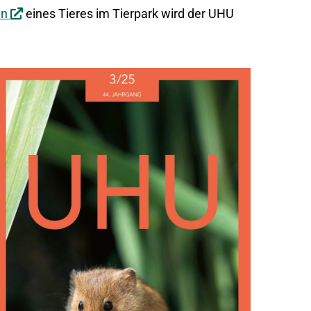
Link
en
eines Tieres im Tierpark wird der UHU
öffnet
in
neuem
Fenster