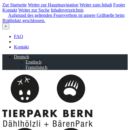
Zur Startseite
Weiter zur Hauptnavigation
Weiter zum Inhalt
Footer
Kontakt
Weiter zur Suche
Inhaltsverzeichnis
Aufgrund des geltenden Feuerverbots ist unsere Grillstelle beim
Brätliplatz geschlossen.
×
FAQ
Kontakt
Deutsch
Englisch
Französisch