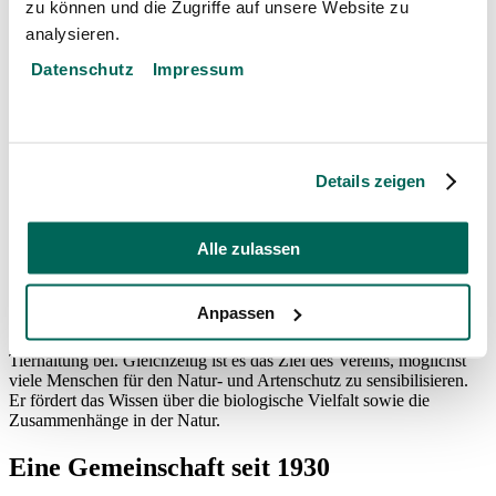
zu können und die Zugriffe auf unsere Website zu
Französisch
analysieren.
Öffnungszeiten
Datenschutz
Impressum
Anreise
Veranstaltungen
Onlineshop
Link öffnet in neuem Fenster
Kontakt
Details zeigen
Website durchsuchen
›
Unterstützen
›
Tierparkverein
Alle zulassen
Tierparkverein Bern
Anpassen
Der Tierparkverein Bern trägt aktiv zur Weiterentwicklung des
Tierpark Bern auf dem Gebiet der artgerechten und naturnahen
Tierhaltung bei. Gleichzeitig ist es das Ziel des Vereins, möglichst
viele Menschen für den Natur- und Artenschutz zu sensibilisieren.
Er fördert das Wissen über die biologische Vielfalt sowie die
Zusammenhänge in der Natur.
Eine Gemeinschaft seit 1930