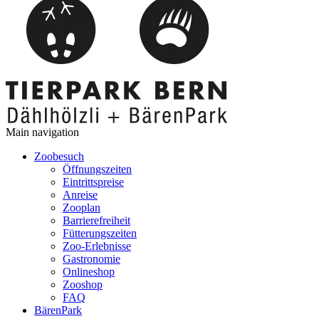
Main navigation
Zoobesuch
Öffnungszeiten
Eintrittspreise
Anreise
Zooplan
Barrierefreiheit
Fütterungszeiten
Zoo-Erlebnisse
Gastronomie
Onlineshop
Zooshop
FAQ
BärenPark