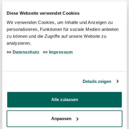
Diese Webseite verwendet Cookies
Bilder & Videos
Wir verwenden Cookies, um Inhalte und Anzeigen zu
Die Bilder & Videos sind unter Quellenangabe
personalisieren, Funktionen für soziale Medien anbieten
zur redaktionellen Berichterstattung über
zu können und die Zugriffe auf unsere Website zu
den Tierpark Bern freigegeben.
analysieren.
Datenschutz
Impressum
Details zeigen
Moschusochse im Teich
Alle zulassen
Bild herunterladen
Anpassen
Glacé für die Eisfüchse