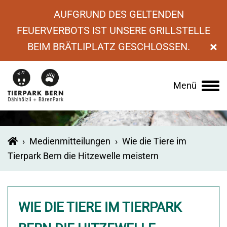
AUFGRUND DES GELTENDEN
FEUERVERBOTS IST UNSERE GRILLSTELLE
×
BEIM BRÄTLIPLATZ GESCHLOSSEN.
Menü
Main
navigation
›
Medienmitteilungen
›
Wie die Tiere im
Tierpark Bern die Hitzewelle meistern
WIE DIE TIERE IM TIERPARK