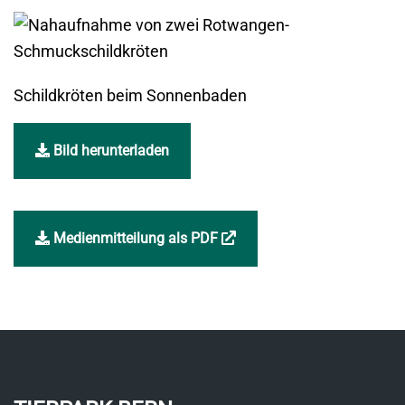
Schildkröten beim Sonnenbaden
Bild herunterladen
Link
Medienmitteilung als PDF
öffnet
in
neuem
Fenster