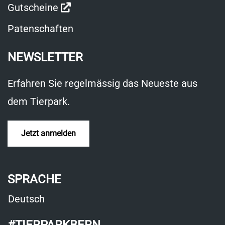
Link
Gutscheine
öffnet
Patenschaften
in
NEWSLETTER
neuem
Fenster
Erfahren Sie regelmässig das Neueste aus
dem Tierpark.
Jetzt anmelden
SPRACHE
Deutsch
#TIERPARKBERN