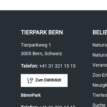
TIERPARK BERN
BELI
Tierparkweg 1
Naturs
3005 Bern, Schweiz
Naturs
Verans
Telefon:
+41 31 321 15 15
Zoo-Er
Zum Dählhölzli
Neuigk
Tierle
BärenPark
Suche