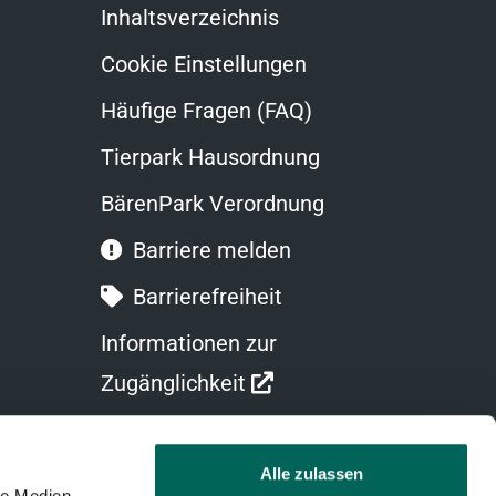
Inhaltsverzeichnis
Cookie Einstellungen
Häufige Fragen (FAQ)
Tierpark Hausordnung
BärenPark Verordnung
Barriere melden
Barrierefreiheit
Informationen zur
Link
Zugänglichkeit
öffnet
in
Alle zulassen
le Medien