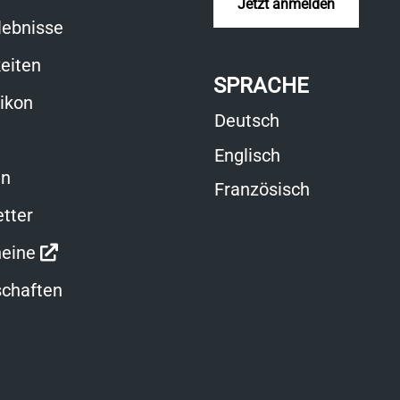
Jetzt anmelden
lebnisse
eiten
SPRACHE
xikon
Deutsch
Englisch
en
Französisch
tter
Link
eine
öffnet
chaften
in
neuem
Fenster