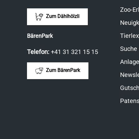
Zoo-Er
Zum Dählhölzli
Neuigk
Tierle
BärenPark
Suche
Telefon:
+41 31 321 15 15
Anlag
Zum BärenPark
Newsle
Gutsch
Patens