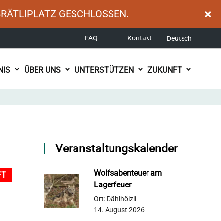
×
BRÄTLIPLATZ GESCHLOSSEN.
FAQ
Kontakt
Deutsch
NIS
ÜBER UNS
UNTERSTÜTZEN
ZUKUNFT
Veranstaltungskalender
Wolfsabenteuer am
FT
Lagerfeuer
Ort: Dählhölzli
14. August 2026