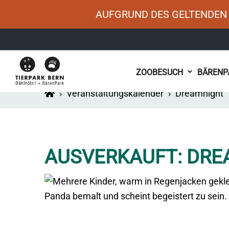
AUFGRUND DES GELTENDEN 
Main
ZOOBESUCH
BÄRENP
navigation
›
Veranstaltungskalender
›
Dreamnight
AUSVERKAUFT: DRE