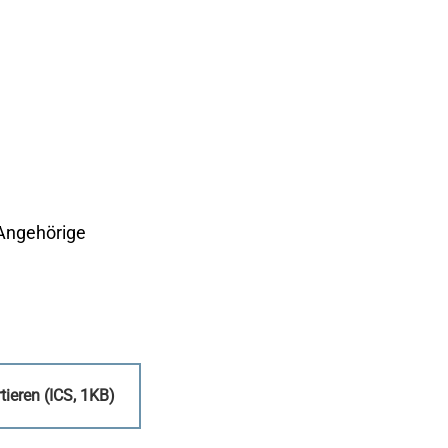
.
 Angehörige
ieren (ICS, 1KB)