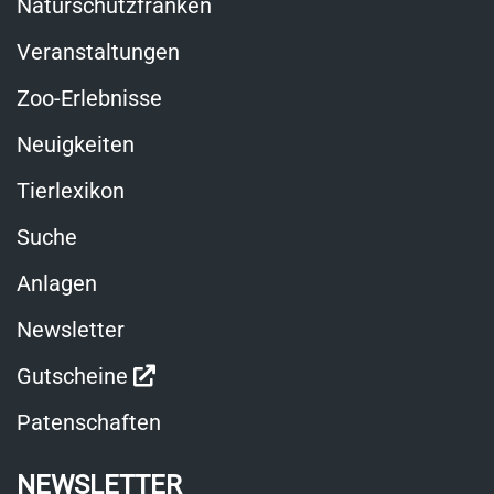
Naturschutzfranken
Veranstaltungen
Zoo-Erlebnisse
Neuigkeiten
Tierlexikon
Suche
Anlagen
Newsletter
Link
Gutscheine
öffnet
Patenschaften
in
NEWSLETTER
neuem