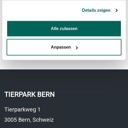
Ort: Dählhölzli
11. September 2026
Details zeigen
Alle zulassen
Das Dählhölzli für Seniorinnen und
Senioren
Ort: Dählhölzli
Anpassen
17. September 2026
TIERPARK BERN
Tierparkweg 1
3005 Bern, Schweiz