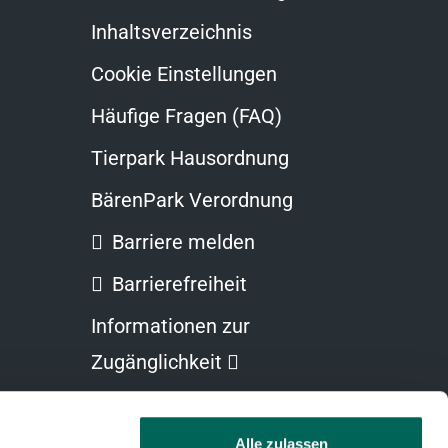
Inhaltsverzeichnis
Cookie Einstellungen
Häufige Fragen (FAQ)
Tierpark Hausordnung
BärenPark Verordnung
Barriere melden
Barrierefreiheit
Informationen zur
Link
Zugänglichkeit
öffnet
in
Alle zulassen