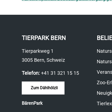
TIERPARK BERN
BELI
Tierparkweg 1
Naturs
3005 Bern, Schweiz
Naturs
Verans
Telefon:
+41 31 321 15 15
Zoo-Er
Zum Dählhölzli
Neuigk
BärenPark
Tierle