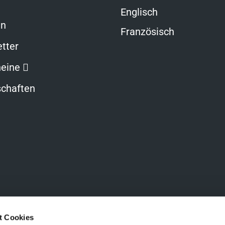
Englisch
en
Französisch
tter
Link
eine
öffnet
chaften
in
neuem
Fenster
Zurück
t Cookies