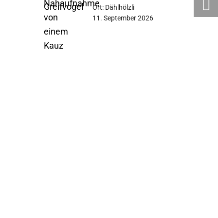
Ort: Dählhölzli
durch
11. September 2026