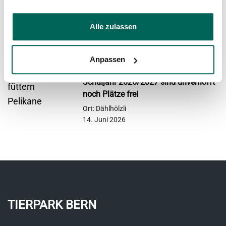
Die Schweizer Schildkröte kehrt
zurück
Alle zulassen
Ort: Dählhölzli
29. Juni 2026
Anpassen
«Chlini Forscher*Innen»: für das
Schuljahr 2026/2027 sind unverhofft
noch Plätze frei
Ort: Dählhölzli
14. Juni 2026
TIERPARK BERN