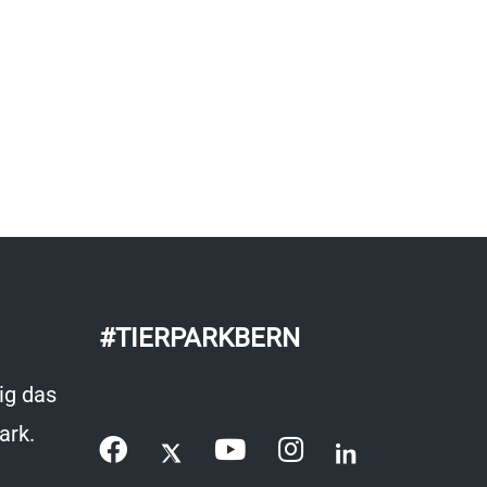
#TIERPARKBERN
ig das
ark.