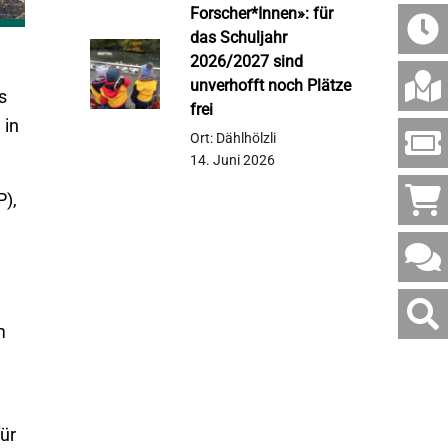
Forscher*Innen»: für
das Schuljahr
2026/2027 sind
unverhofft noch Plätze
s
frei
 in
Ort: Dählhölzli
14. Juni 2026
P),
Websi
durch
m
für