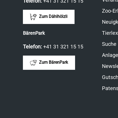
Telefon:
+41 31 321 15 15
Zoo-Er
Zum Dählhölzli
Neuigk
Tierle
BärenPark
Suche
Telefon:
+41 31 321 15 15
Anlag
Zum BärenPark
Newsle
Gutsch
Patens