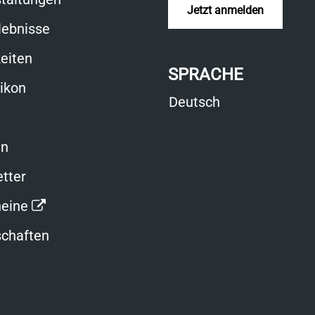
Jetzt anmelden
lebnisse
eiten
SPRACHE
xikon
Deutsch
en
tter
Link
eine
öffnet
chaften
in
neuem
Fenster