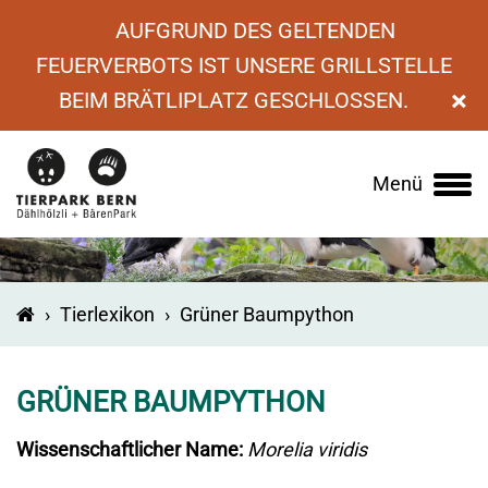
AUFGRUND DES GELTENDEN
FEUERVERBOTS IST UNSERE GRILLSTELLE
×
BEIM BRÄTLIPLATZ GESCHLOSSEN.
Menü
Main
navigation
›
Tierlexikon
›
Grüner Baumpython
GRÜNER BAUMPYTHON
Wissenschaftlicher Name:
Morelia viridis