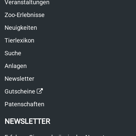
Veranstaltungen
Zoo-Erlebnisse
Neuigkeiten
Tierlexikon
Suche
Anlagen
Newsletter
Link
Gutscheine
öffnet
Patenschaften
in
NEWSLETTER
neuem
Fenster