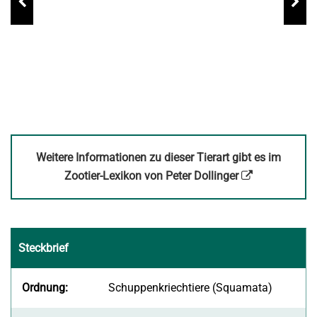
Weitere Informationen zu dieser Tierart gibt es im
Link
Zootier-Lexikon von Peter Dollinger
öffnet
in
neuem
Steckbrief
Fenster
Ordnung:
Schuppenkriechtiere (Squamata)