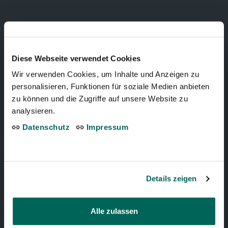
TIERPARK BERN
Tierparkweg 1
Diese Webseite verwendet Cookies
Wir verwenden Cookies, um Inhalte und Anzeigen zu
3005 Bern, Schweiz
personalisieren, Funktionen für soziale Medien anbieten
zu können und die Zugriffe auf unsere Website zu
Telefon:
+41 31 321 15 15
analysieren.
Datenschutz
Impressum
Zum Dählhölzli
BärenPark
Details zeigen
Telefon:
+41 31 321 15 15
Alle zulassen
Zum BärenPark