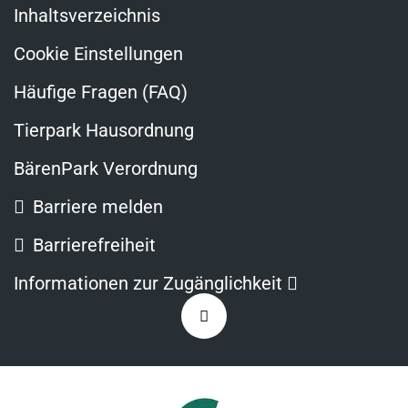
Inhaltsverzeichnis
Cookie Einstellungen
Häufige Fragen (FAQ)
Tierpark Hausordnung
BärenPark Verordnung
Barriere melden
Barrierefreiheit
Link
Informationen zur Zugänglichkeit
öffnet
Zurück
in
nach
neuem
oben