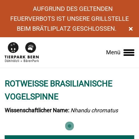
AUFGRUND DES GELTENDEN
FEUERVERBOTS IST UNSERE GRILLSTELLE
×
BEIM BRÄTLIPLATZ GESCHLOSSEN.
›
Tierlexikon
›
Rotweisse Brasilianische
Menü
Main
Vogelspinne
navigation
ROTWEISSE BRASILIANISCHE
VOGELSPINNE
Wissenschaftlicher Name:
Nhandu chromatus