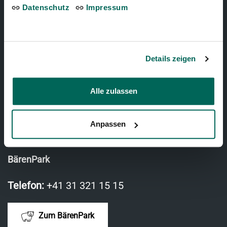
Datenschutz
Impressum
TIERPARK BERN
Tierparkweg 1
Details zeigen
3005 Bern, Schweiz
Alle zulassen
Telefon:
+41 31 321 15 15
Anpassen
Zum Dählhölzli
BärenPark
Telefon:
+41 31 321 15 15
Zum BärenPark