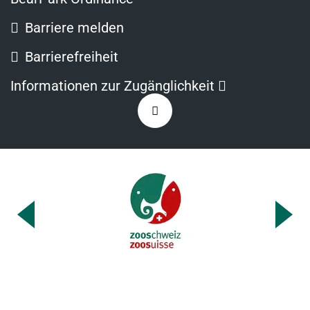
Barriere melden
Barrierefreiheit
Opens
Informationen zur Zugänglichkeit
in
Zurück
a
nach
new
oben
window
Previous
Ne