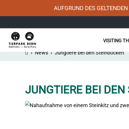
AUFGRUND DES GELTENDEN 
Main
VISITING T
navigation
›
News
›
Jungtiere bei den Steinböcken
JUNGTIERE BEI DEN