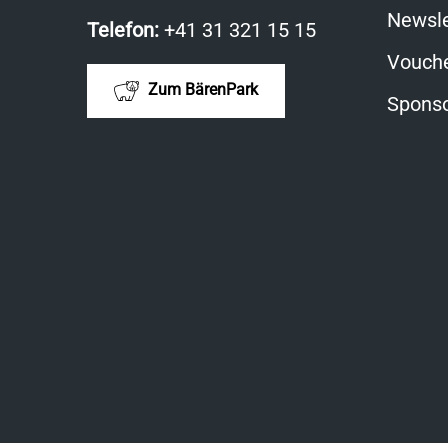
Newsle
Telefon:
+41 31 321 15 15
Vouche
Zum BärenPark
Sponso