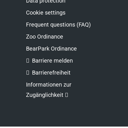
Data protection
Cookie settings
Frequent questions (FAQ)
Zoo Ordinance
BearPark Ordinance
Barriere melden
Barrierefreiheit
Informationen zur
Opens
Zugänglichkeit
in
a
new