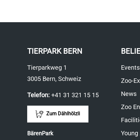
TIERPARK BERN
BELI
Tierparkweg 1
Events
3005 Bern, Schweiz
Zoo-Ex
News
Telefon:
+41 31 321 15 15
Zoo En
Zum Dählhölzli
Facilit
Young
BärenPark