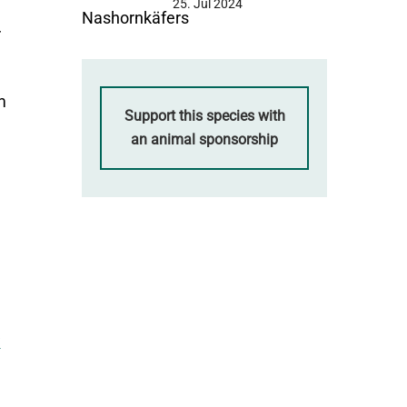
25. Jul 2024
r
m
Support this species with
an animal sponsorship
w