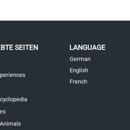
EBTE SEITEN
LANGUAGE
German
English
periences
French
cyclopedia
ies
 Animals