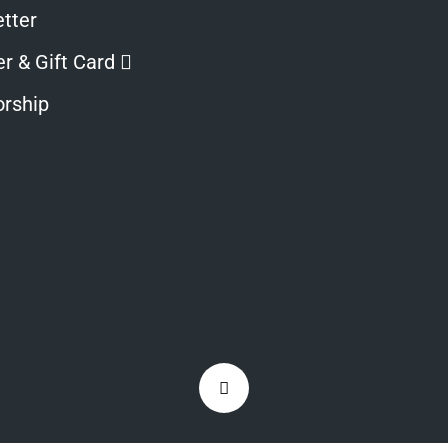
tter
Opens
r & Gift Card
in
rship
a
new
window
Zurück
nach