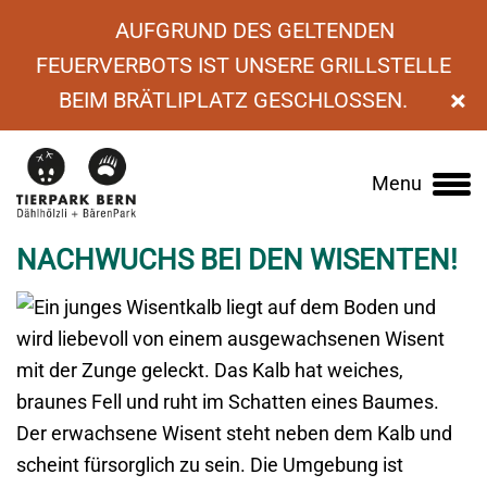
AUFGRUND DES GELTENDEN
FEUERVERBOTS IST UNSERE GRILLSTELLE
×
BEIM BRÄTLIPLATZ GESCHLOSSEN.
›
News
›
Nachwuchs bei den Wisenten!
Menu
Main
navigation
NACHWUCHS BEI DEN WISENTEN!