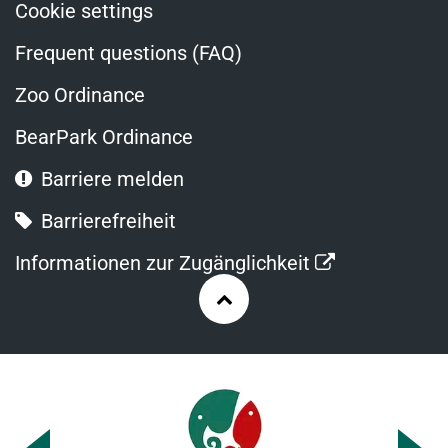
Cookie settings
Frequent questions (FAQ)
Zoo Ordinance
BearPark Ordinance
Barriere melden
Barrierefreiheit
Opens
Informationen zur Zugänglichkeit
in
Zurück
a
nach
new
oben
window