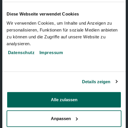
3005 Bern, Schweiz
Diese Webseite verwendet Cookies
Wir verwenden Cookies, um Inhalte und Anzeigen zu
Telefon:
+41 31 321 15 15
personalisieren, Funktionen für soziale Medien anbieten
zu können und die Zugriffe auf unsere Website zu
Zum Dählhölzli
analysieren.
Datenschutz
Impressum
BärenPark
Telefon:
+41 31 321 15 15
Details zeigen
Zum BärenPark
Alle zulassen
BELIEBTE SEITEN
Anpassen