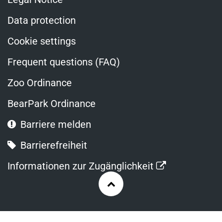
Data protection
Cookie settings
Frequent questions (FAQ)
Zoo Ordinance
BearPark Ordinance
Barriere melden
Barrierefreiheit
Opens
Informationen zur Zugänglichkeit
in
Zurück
a
nach
new