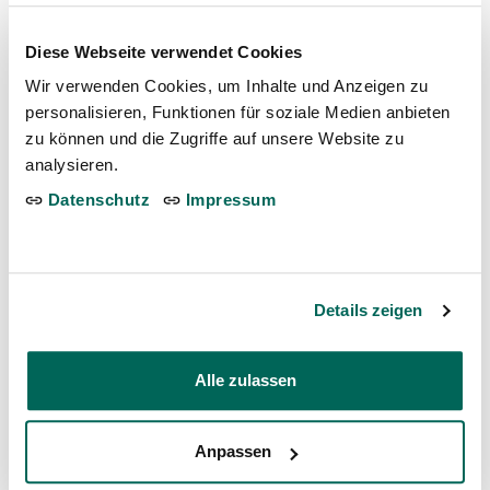
statt!
Location: Dählhölzli
Diese Webseite verwendet Cookies
30. Jun 2025
Wir verwenden Cookies, um Inhalte und Anzeigen zu
personalisieren, Funktionen für soziale Medien anbieten
Valentinstag in den Tropen des
zu können und die Zugriffe auf unsere Website zu
Tierparks
analysieren.
Location: Dählhölzli
Datenschutz
Impressum
22. Jan 2025
Taubenzählung in Bern
Details zeigen
Location: Dählhölzli
15. Sep 2024
Alle zulassen
«Nashörner» in Bern ausgewildert
Anpassen
Location: Dählhölzli