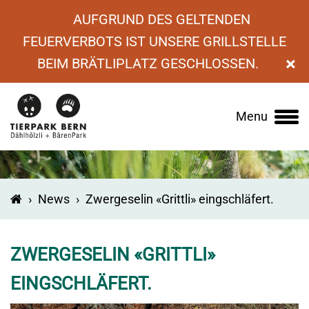
AUFGRUND DES GELTENDEN
FEUERVERBOTS IST UNSERE GRILLSTELLE
×
BEIM BRÄTLIPLATZ GESCHLOSSEN.
Menu
Main
navigation
›
News
›
Zwergeselin «Grittli» eingschläfert.
ZWERGESELIN «GRITTLI»
EINGSCHLÄFERT.