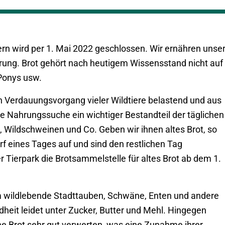
Bern wird per 1. Mai 2022 geschlossen. Wir ernähren unse
hrung. Brot gehört nach heutigem Wissensstand nicht auf
Ponys usw.
en Verdauungsvorgang vieler Wildtiere belastend und aus
ie Nahrungssuche ein wichtiger Bestandteil der täglichen
 Wildschweinen und Co. Geben wir ihnen altes Brot, so
rf eines Tages auf und sind den restlichen Tag
 Tierpark die Brotsammelstelle für altes Brot ab dem 1.
um wildlebende Stadttauben, Schwäne, Enten und andere
dheit leidet unter Zucker, Butter und Mehl. Hingegen
e Brot sehr gut verwerten, was eine Zunahme ihrer