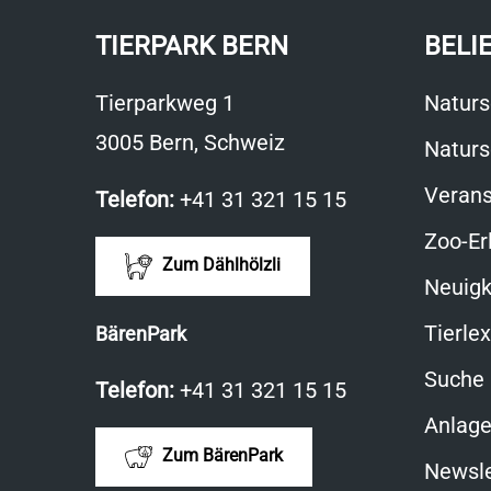
TIERPARK BERN
BELI
Tierparkweg 1
Naturs
3005 Bern, Schweiz
Naturs
Verans
Telefon:
+41 31 321 15 15
Zoo-Er
Zum Dählhölzli
Neuigk
Tierle
BärenPark
Suche
Telefon:
+41 31 321 15 15
Anlag
Zum BärenPark
Newsle