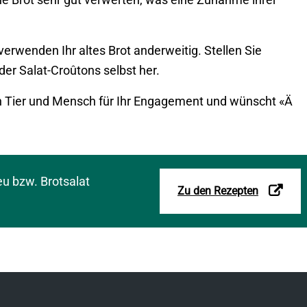
rwenden Ihr altes Brot anderweitig. Stellen Sie
r Salat-Croûtons selbst her.
n Tier und Mensch für Ihr Engagement und wünscht «Ä
eu bzw. Brotsalat
Link
Zu den Rezepten
öffnet
in
neuem
Fenster