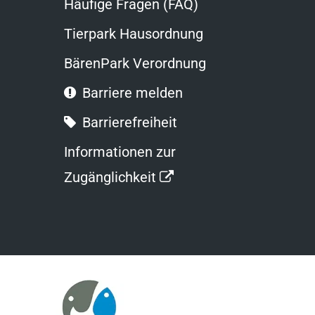
Häufige Fragen (FAQ)
Tierpark Hausordnung
BärenPark Verordnung
Barriere melden
Barrierefreiheit
Informationen zur
Link
Zugänglichkeit
öffnet
in
neuem
Fenster