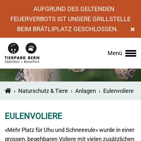
AUFGRUND DES GELTENDEN
FEUERVERBOTS IST UNSERE GRILLSTELLE
×
BEIM BRÄTLIPLATZ GESCHLOSSEN.
Menü
Main
navigation
›
Naturschutz & Tiere
›
Anlagen
›
Eulenvoliere
EULENVOLIERE
«Mehr Platz für Uhu und Schneeeule» wurde in einer
grossen, begehbaren Voliere mit vielen zusätzlichen