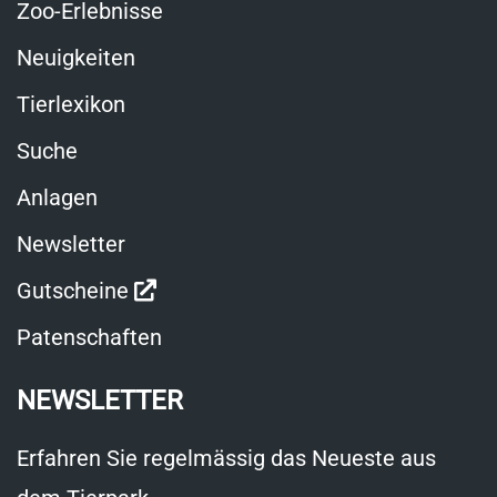
Zoo-Erlebnisse
Neuigkeiten
Tierlexikon
Suche
Anlagen
Newsletter
Link
Gutscheine
öffnet
Patenschaften
in
NEWSLETTER
neuem
Fenster
Erfahren Sie regelmässig das Neueste aus