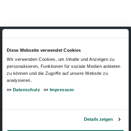
Diese Webseite verwendet Cookies
TIERPARK BERN
Wir verwenden Cookies, um Inhalte und Anzeigen zu
personalisieren, Funktionen für soziale Medien anbieten
Tierparkweg 1
zu können und die Zugriffe auf unsere Website zu
3005 Bern, Schweiz
analysieren.
Datenschutz
Impressum
Telefon:
+41 31 321 15 15
Zum Dählhölzli
Details zeigen
BärenPark