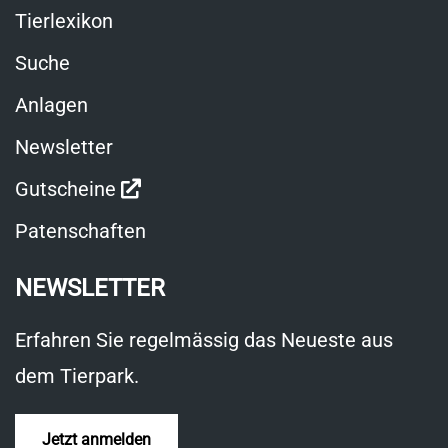
Tierlexikon
Suche
Anlagen
Newsletter
Link
Gutscheine
öffnet
Patenschaften
in
NEWSLETTER
neuem
Fenster
Erfahren Sie regelmässig das Neueste aus
dem Tierpark.
Jetzt anmelden