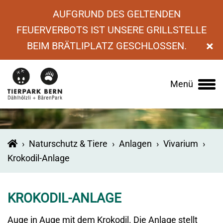
AUFGRUND DES GELTENDEN
FEUERVERBOTS IST UNSERE GRILLSTELLE
×
BEIM BRÄTLIPLATZ GESCHLOSSEN.
Menü
Main
navigation
›
Naturschutz & Tiere
›
Anlagen
›
Vivarium
›
Krokodil-Anlage
KROKODIL-ANLAGE
Auge in Auge mit dem Krokodil. Die Anlage stellt